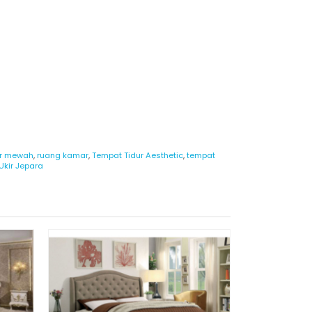
ur mewah
,
ruang kamar
,
Tempat Tidur Aesthetic
,
tempat
Ukir Jepara
Ranjang B
*H