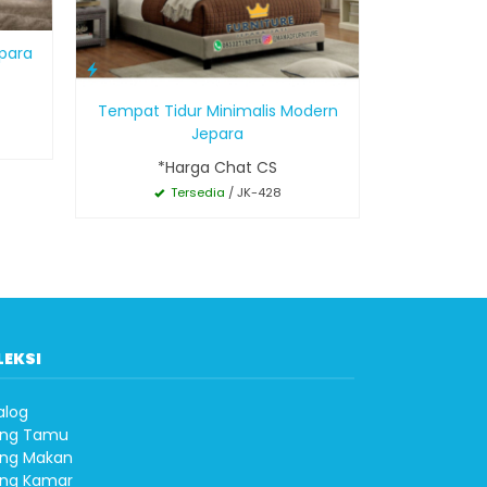
epara
Tempat Tidur Minimalis Modern
Jepara
*Harga Chat CS
Tersedia
/ JK-428
LEKSI
alog
ng Tamu
ng Makan
ng Kamar