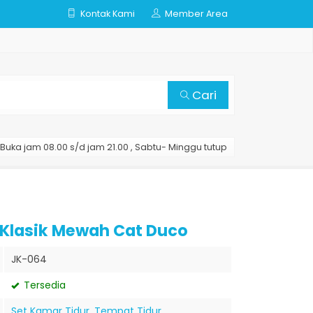
Kontak Kami
Member Area
Cari
Buka jam 08.00 s/d jam 21.00 , Sabtu- Minggu tutup
 Klasik Mewah Cat Duco
JK-064
Tersedia
Set Kamar Tidur
,
Tempat Tidur