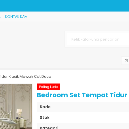
L
KONTAK KAMI
Minimalis Jepar
ra
 Jepara
torian
h
idur Klasik Mewah Cat Duco
Paling Laris
Bedroom Set Tempat Tidur
Kode
Stok
Kategori