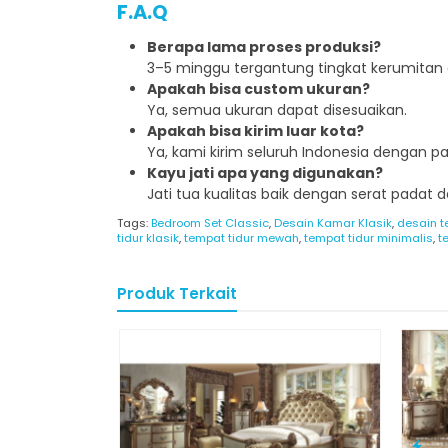
F.A.Q
Berapa lama proses produksi?
3–5 minggu tergantung tingkat kerumitan 
Apakah bisa custom ukuran?
Ya, semua ukuran dapat disesuaikan.
Apakah bisa kirim luar kota?
Ya, kami kirim seluruh Indonesia dengan p
Kayu jati apa yang digunakan?
Jati tua kualitas baik dengan serat padat da
Tags:
Bedroom Set Classic
,
Desain Kamar Klasik
,
desain t
tidur klasik
,
tempat tidur mewah
,
tempat tidur minimalis
,
t
Produk Terkait