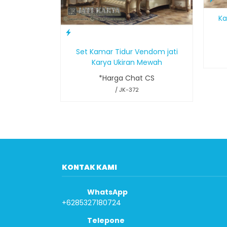
Ka
Set Kamar Tidur Vendom jati
Karya Ukiran Mewah
*Harga Chat CS
/ JK-372
KONTAK KAMI
WhatsApp
+6285327180724
Telepone