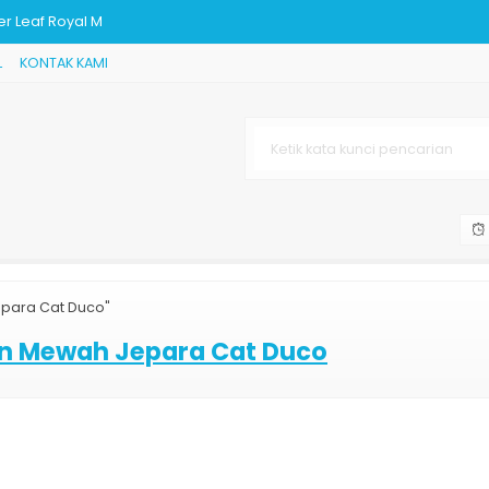
r Leaf Royal M
L
KONTAK KAMI
kiran Mewah Jat
ld Leaf Mewah
ra
epara Cat Duco"
Kayu Jati
an Mewah Jepara Cat Duco