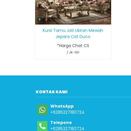
Kursi Tamu Jati Ukiran Mewah
Jepara Cat Duco
*Harga Chat CS
/ JK-191
KONTAK KAMI
WhatsApp
+6285327180724
Telepone
+6285327180724