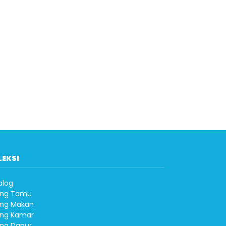
LEKSI
alog
ng Tamu
ng Makan
ng Kamar
ng Dapur