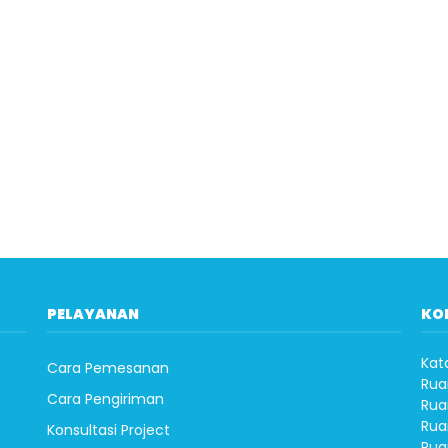
PELAYANAN
KO
Kat
Cara Pemesanan
Rua
Cara Pengiriman
Rua
Rua
Konsultasi Project
Rua