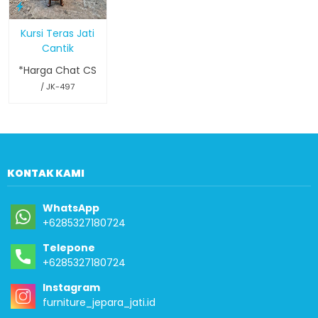
Kursi Teras Jati
Cantik
*Harga Chat CS
/ JK-497
KONTAK KAMI
WhatsApp
+6285327180724
Telepone
+6285327180724
Instagram
furniture_jepara_jati.id