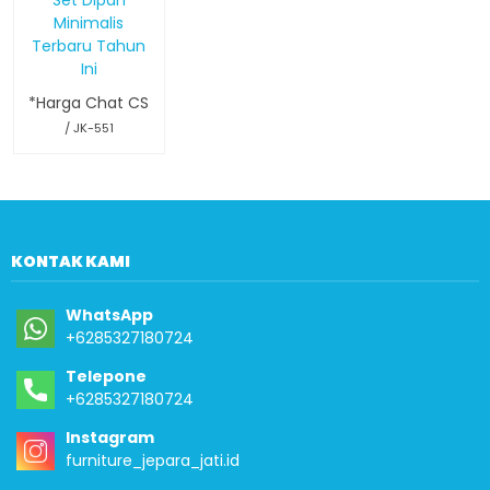
Minimalis
Terbaru Tahun
Ini
*Harga Chat CS
/ JK-551
KONTAK KAMI
WhatsApp
+6285327180724
Telepone
+6285327180724
Instagram
furniture_jepara_jati.id