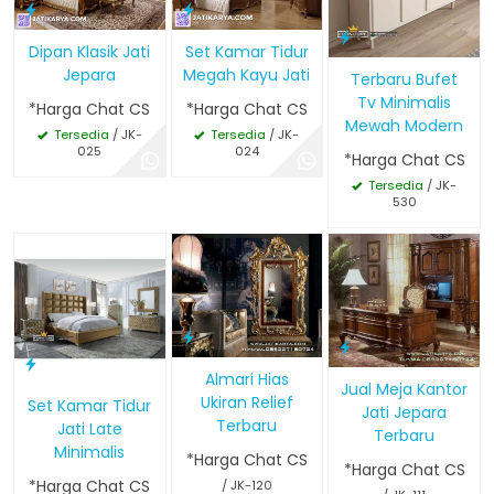
Dipan Klasik Jati
Set Kamar Tidur
Jepara
Megah Kayu Jati
Terbaru Bufet
Tv Minimalis
*Harga Chat CS
*Harga Chat CS
Mewah Modern
Tersedia
/ JK-
Tersedia
/ JK-
025
024
*Harga Chat CS
Tersedia
/ JK-
530
Almari Hias
Jual Meja Kantor
Ukiran Relief
Set Kamar Tidur
Jati Jepara
Terbaru
Jati Late
Terbaru
Minimalis
*Harga Chat CS
*Harga Chat CS
*Harga Chat CS
/ JK-120