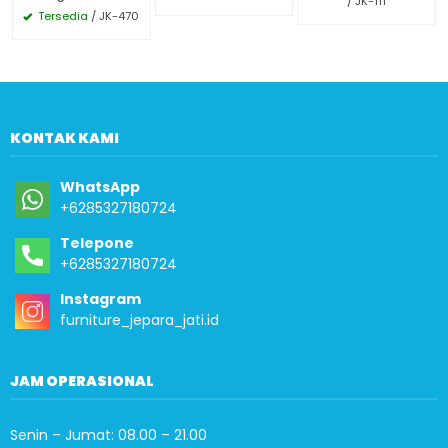
/ JK-111
Tersedia
/ JK-470
KONTAK KAMI
WhatsApp
+6285327180724
Telepone
+6285327180724
Instagram
furniture_jepara_jati.id
JAM OPERASIONAL
Senin – Jumat: 08.00 – 21.00