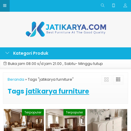
Kategori Produk
Buka jam 08.00 s/d jam 21.00 , Sabtu- Minggu tutup
Beranda
»
Tags "jatikarya furniture"
Tags
jatikarya furniture
Terpopuler
Terpopuler