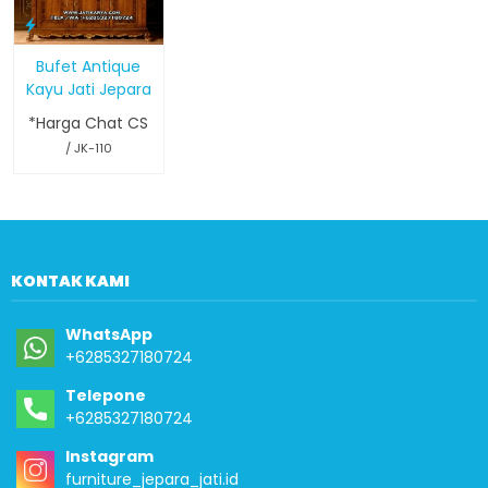
Bufet Antique
Kayu Jati Jepara
*Harga Chat CS
/ JK-110
KONTAK KAMI
WhatsApp
+6285327180724
Telepone
+6285327180724
Instagram
furniture_jepara_jati.id