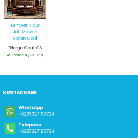
Tempat Tidur
Jati Mewah
Ukiran Gold
*Harga Chat CS
Tersedia
/ JK-434
KONTAK KAMI
WhatsApp
+6285327180724
Telepone
+6285327180724