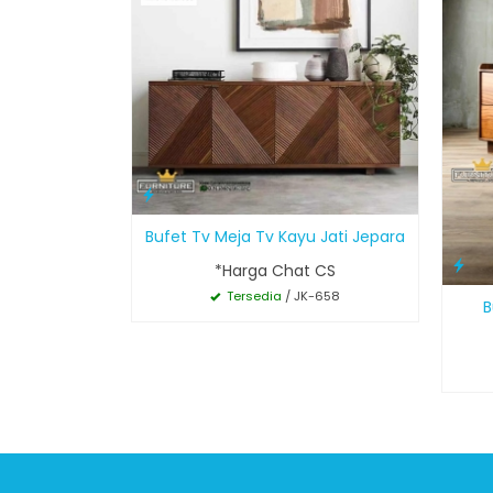
Bufet Tv Meja Tv Kayu Jati Jepara
*Harga Chat CS
Tersedia
/ JK-658
B