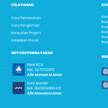
PELAYANAN
KO
Kat
Cara Pemesanan
Rua
Cara Pengiriman
Rua
Rua
Konsultasi Project
Rua
Kebijakan Privasi
Rua
METODE PEMBAYARAN
WE
Bank BCA
Rek. 2470320501
A/N Ahmad Al Amin
Bank Mandiri
Rek. 1840004860431
A/N Ahmad Al Amin