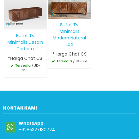
Bufet Tv
Minimalis
Bufet Tv
Modern Natural
Minimalis Desain
Jati
Terbaru
*Harga Chat CS
*Harga Chat CS
Tersedia
/ JK-651
Tersedia
/ JK-
655
KONTAK KAMI
WhatsApp
+6285327180724