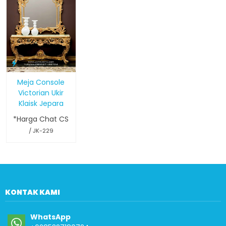
Meja Console
Victorian Ukir
Klaisk Jepara
*Harga Chat CS
/ JK-229
KONTAK KAMI
WhatsApp