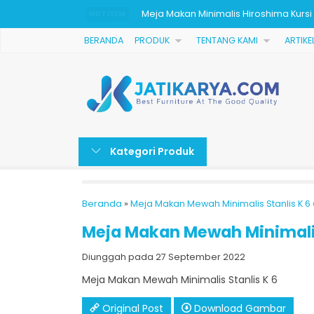
HOT ITEM
Set Meja kantor Ukiran Mewah Jepara
BERANDA
PRODUK
TENTANG KAMI
ARTIKE
Tempat Tidur Minimalis Ukiran Jati Ka
Bufet Tv Ukiran Mewah Kayu Jati Solid
Dipan Tempat Tidur Jati Kombinasi Ro
Sofa Tamu Jati Minimalis Terbaru
Kategori Produk
Sofa Tamu Kulit Mewah Kayu Jati Mini
Dipan Natural Jati Minimalis Mewah
Beranda
»
Meja Makan Mewah Minimalis Stanlis K 6
Meja Makan Minimalis Hiroshima Kursi 
Meja Makan Mewah Minimalis
Diunggah pada 27 September 2022
Meja Makan Mewah Minimalis Stanlis K 6
Original Post
Download Gambar