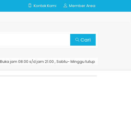
Kontak Kami
Member Area
Cari
Buka jam 08.00 s/d jam 21.00 , Sabtu- Minggu tutup