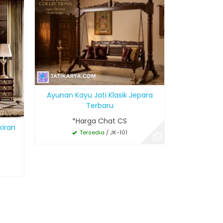
Mewah
*H
T
Ayunan Kayu Jati Klasik Jepara
Terbaru
*Harga Chat CS
kiran
Tersedia
/ JK-101