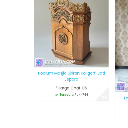
Podium Masjid Ukiran Kaligarfi Jati
Jepara
*Harga Chat CS
Tersedia
/ JK-744
L