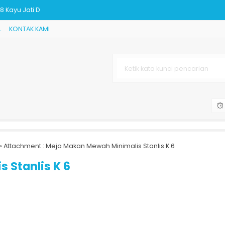
L
KONTAK KAMI
rya Jepara
tan JK-560
malis Jepara
» Attachment : Meja Makan Mewah Minimalis Stanlis K 6
8 Kayu Jati D
 Stanlis K 6