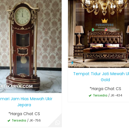
Tempat Tidur Jati Mewah U
Gold
*Harga Chat CS
Tersedia
/ JK-434
emari Jam Hias Mewah Ukir
Jepara
*Harga Chat CS
Tersedia
/ JK-756