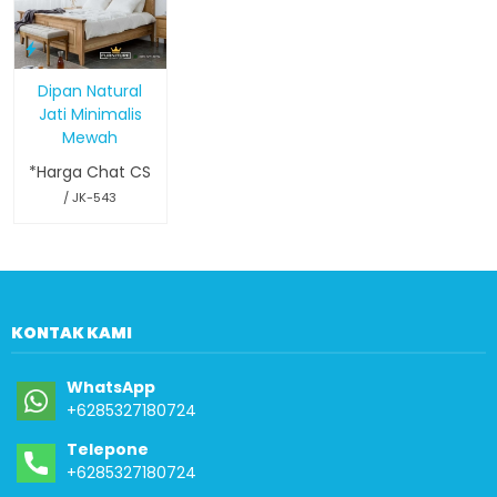
Dipan Natural
Jati Minimalis
Mewah
*Harga Chat CS
/ JK-543
KONTAK KAMI
WhatsApp
+6285327180724
Telepone
+6285327180724