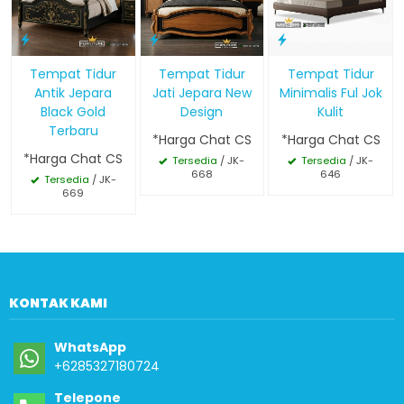
Tempat Tidur
Tempat Tidur
Tempat Tidur
Antik Jepara
Jati Jepara New
Minimalis Ful Jok
Black Gold
Design
Kulit
Terbaru
*Harga Chat CS
*Harga Chat CS
*Harga Chat CS
Tersedia
/ JK-
Tersedia
/ JK-
668
646
Tersedia
/ JK-
669
KONTAK KAMI
WhatsApp
+6285327180724
Telepone