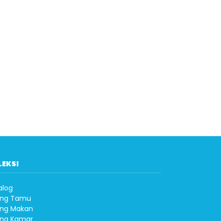
LEKSI
alog
ng Tamu
ng Makan
ng Kamar