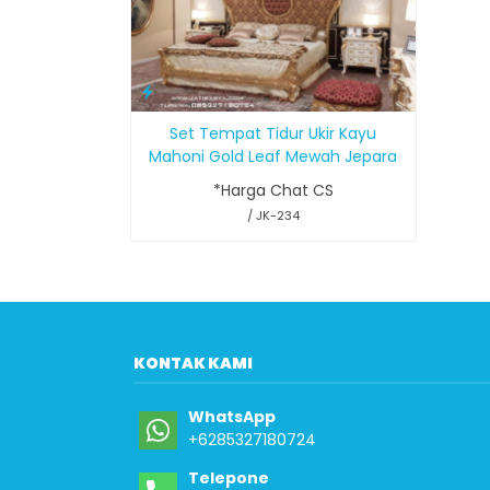
Set Tempat Tidur Ukir Kayu
Mahoni Gold Leaf Mewah Jepara
*Harga Chat CS
/ JK-234
KONTAK KAMI
WhatsApp
+6285327180724
Telepone