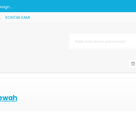
ign....
L
KONTAK KAMI
 Jepara....
 JK-561....
i....
Mewah