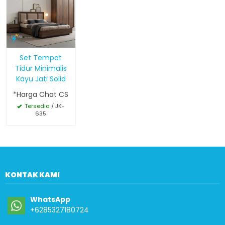
Set Tempat
Tidur Minimalis
Kayu Jati Solid
*Harga Chat CS
Tersedia
/ JK-
635
KONTAK KAMI
WhatsApp
+6285327180724