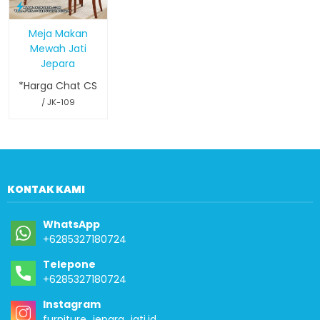
Meja Makan
Mewah Jati
Jepara
*Harga Chat CS
/ JK-109
KONTAK KAMI
WhatsApp
+6285327180724
Telepone
+6285327180724
Instagram
furniture_jepara_jati.id