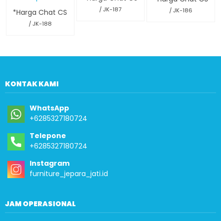
/ JK-187
/ JK-186
*Harga Chat CS
/ JK-188
KONTAK KAMI
WhatsApp
+6285327180724
Telepone
+6285327180724
Instagram
furniture_jepara_jati.id
JAM OPERASIONAL