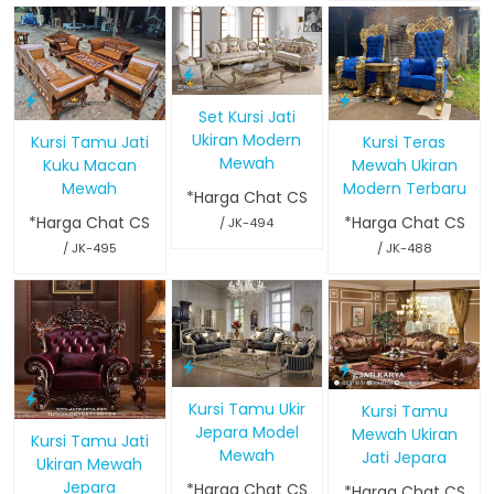
Set Kursi Jati
Ukiran Modern
Kursi Tamu Jati
Kursi Teras
Mewah
Kuku Macan
Mewah Ukiran
Mewah
Modern Terbaru
*Harga Chat CS
*Harga Chat CS
*Harga Chat CS
/ JK-494
/ JK-495
/ JK-488
Kursi Tamu Ukir
Kursi Tamu
Jepara Model
Mewah Ukiran
Kursi Tamu Jati
Mewah
Jati Jepara
Ukiran Mewah
Jepara
*Harga Chat CS
*Harga Chat CS