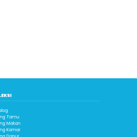
LEKSI
alog
ng Tamu
ng Makan
ng Kamar
ng Dapur