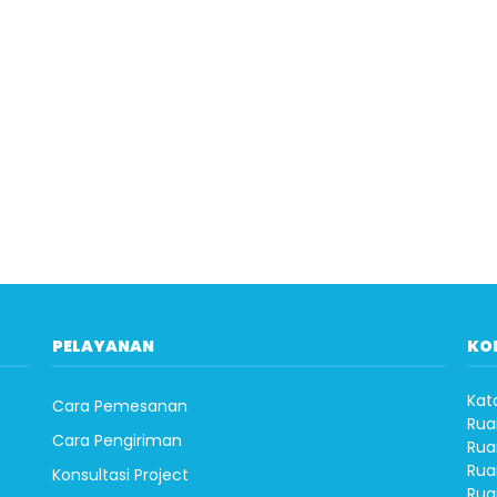
PELAYANAN
KO
Kat
Cara Pemesanan
Rua
Cara Pengiriman
Rua
Rua
Konsultasi Project
Rua