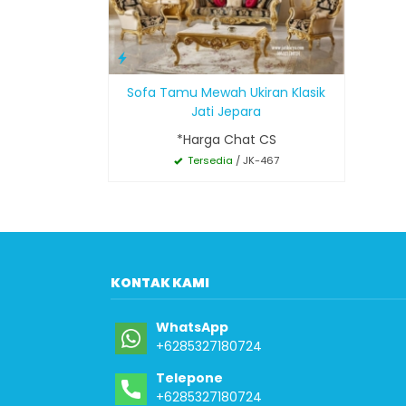
Sofa Tamu Mewah Ukiran Klasik
Jati Jepara
*Harga Chat CS
Tersedia
/ JK-467
KONTAK KAMI
WhatsApp
+6285327180724
Telepone
+6285327180724