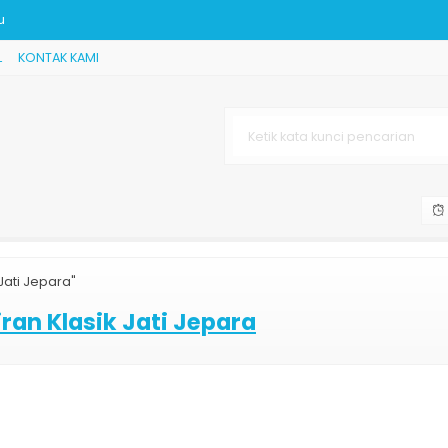
u
L
KONTAK KAMI
rya 555
i Jepara
 Golden Turkey
ah Jepara
Jati Jepara"
an Klasik Jati Jepara