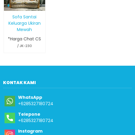
Sofa Santai
Keluarga Ukiran
Mewah
*Harga Chat CS
/ JK-230
KONTAK KAMI
WhatsApp
+6285327180724
Telepone
+6285327180724
Instagram