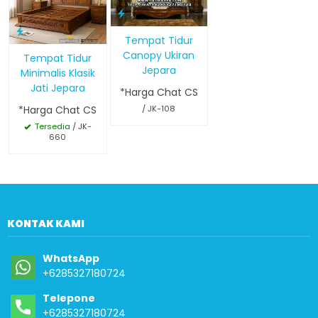
Tempat Tidur
Canopy Ukiran
Tempat Tidur
Jepara
Minimalis Klasik
Jati Jepara
*Harga Chat CS
*Harga Chat CS
/ JK-108
Tersedia
/ JK-
660
KONTAK KAMI
WhatsApp
+6285327180724
Telepone
+6285327180724