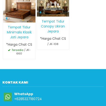
Tempat Tidur
Canopy Ukiran
Tempat Tidur
Jepara
Minimalis Klasik
Jati Jepara
*Harga Chat CS
*Harga Chat CS
/ JK-108
Tersedia
/ JK-
660
KONTAK KAMI
WhatsApp
+6285327180724