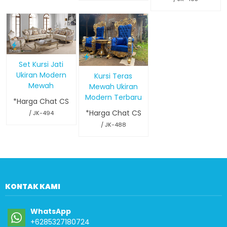
Set Kursi Jati
Ukiran Modern
Kursi Teras
Mewah
Mewah Ukiran
Modern Terbaru
*Harga Chat CS
*Harga Chat CS
/ JK-494
/ JK-488
KONTAK KAMI
WhatsApp
+6285327180724