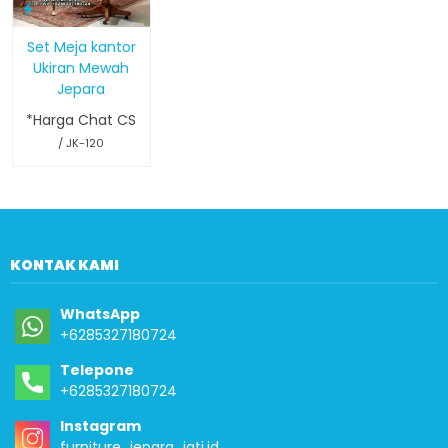
Set Meja kantor
Ukiran Mewah
Jepara
*Harga Chat CS
/ JK-120
KONTAK KAMI
WhatsApp
+6285327180724
Telepone
+6285327180724
Instagram
furniture_jepara_jati.id