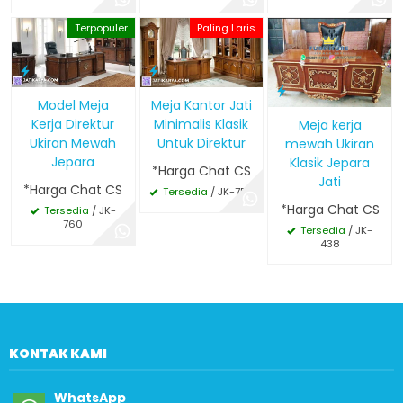
Terpopuler
Paling Laris
Meja Kantor Jati
Model Meja
Minimalis Klasik
Kerja Direktur
Meja kerja
Untuk Direktur
Ukiran Mewah
mewah Ukiran
Jepara
Klasik Jepara
*Harga Chat CS
Jati
*Harga Chat CS
Tersedia
/ JK-759
*Harga Chat CS
Tersedia
/ JK-
760
Tersedia
/ JK-
438
KONTAK KAMI
WhatsApp