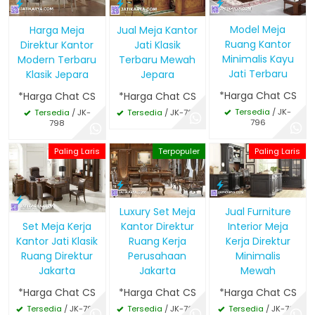
Model Meja
Harga Meja
Jual Meja Kantor
Ruang Kantor
Direktur Kantor
Jati Klasik
Minimalis Kayu
Modern Terbaru
Terbaru Mewah
Jati Terbaru
Klasik Jepara
Jepara
*Harga Chat CS
*Harga Chat CS
*Harga Chat CS
Tersedia
/ JK-
Tersedia
/ JK-
Tersedia
/ JK-797
796
798
Paling Laris
Terpopuler
Paling Laris
Luxury Set Meja
Jual Furniture
Set Meja Kerja
Kantor Direktur
Interior Meja
Kantor Jati Klasik
Ruang Kerja
Kerja Direktur
Ruang Direktur
Perusahaan
Minimalis
Jakarta
Jakarta
Mewah
*Harga Chat CS
*Harga Chat CS
*Harga Chat CS
Tersedia
/ JK-795
Tersedia
/ JK-762
Tersedia
/ JK-761