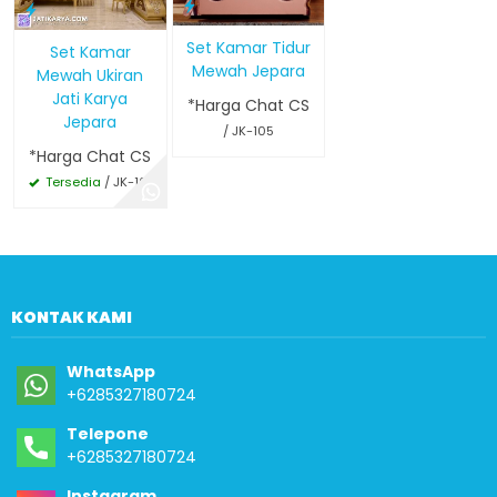
Set Kamar Tidur
Set Kamar
Mewah Jepara
Mewah Ukiran
Jati Karya
*Harga Chat CS
Jepara
/ JK-105
*Harga Chat CS
Tersedia
/ JK-101
KONTAK KAMI
WhatsApp
+6285327180724
Telepone
+6285327180724
Instagram