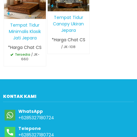
Tempat Tidur
Canopy Ukiran
Tempat Tidur
Jepara
Minimalis Klasik
Jati Jepara
*Harga Chat CS
*Harga Chat CS
/ JK-108
Tersedia
/ JK-
660
KONTAK KAMI
WhatsApp
+6285327180724
Telepone
+6285327180724