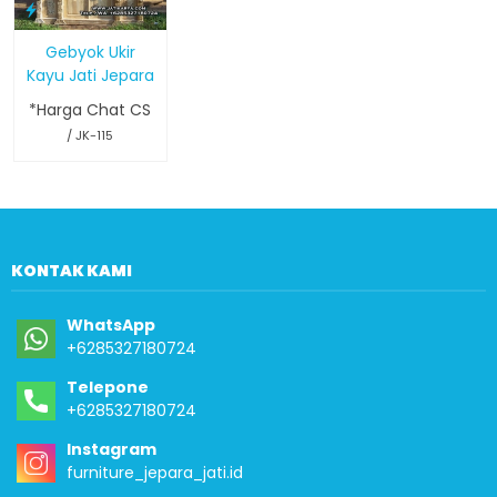
Gebyok Ukir
Kayu Jati Jepara
*Harga Chat CS
/ JK-115
KONTAK KAMI
WhatsApp
+6285327180724
Telepone
+6285327180724
Instagram
furniture_jepara_jati.id