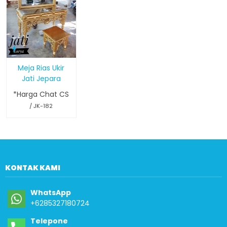
Meja Rias Ukir
Jati Jepara
*Harga Chat CS
/ JK-182
KONTAK KAMI
WhatsApp
+6285327180724
Telepone