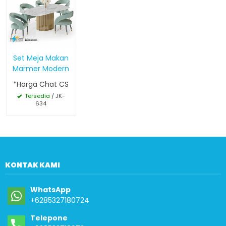
Set Meja Makan
Marmer Modern
*Harga Chat CS
Tersedia
/ JK-
634
KONTAK KAMI
WhatsApp
+6285327180724
Telepone