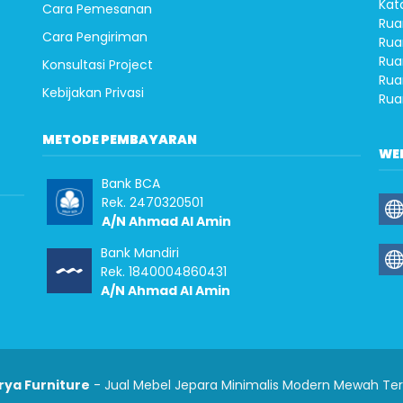
Kat
Cara Pemesanan
Rua
Cara Pengiriman
Rua
Rua
Konsultasi Project
Rua
Kebijakan Privasi
Rua
METODE PEMBAYARAN
WE
Bank BCA
Rek. 2470320501
A/N Ahmad Al Amin
Bank Mandiri
Rek. 1840004860431
A/N Ahmad Al Amin
rya Furniture
- Jual Mebel Jepara Minimalis Modern Mewah Te