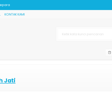
 Jepara
L
KONTAK KAMI
ewah
ara
 Terbaru
Best Seller
epara
 Jati