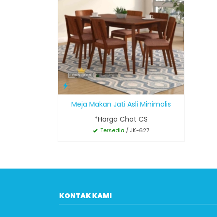
Meja Makan Jati Asli Minimalis
*Harga Chat CS
Tersedia
/ JK-627
KONTAK KAMI