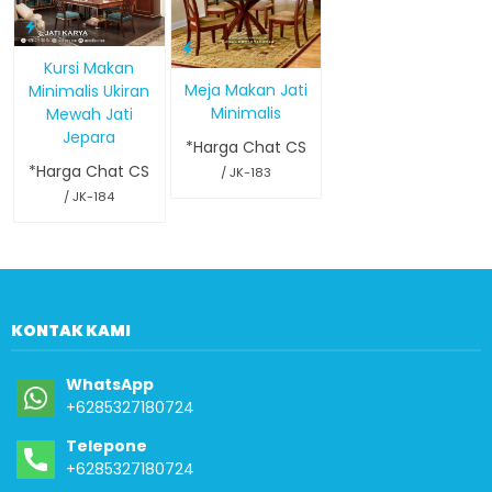
Kursi Makan
Meja Makan Jati
Minimalis Ukiran
Minimalis
Mewah Jati
Jepara
*Harga Chat CS
*Harga Chat CS
/ JK-183
/ JK-184
KONTAK KAMI
WhatsApp
+6285327180724
Telepone
+6285327180724