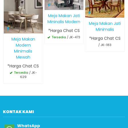
Meja Makan Jati
Mininalis Modern
Meja Makan Jati
Minimalis
*Harga Chat CS
Tersedia
/ JK-473
*Harga Chat CS
Meja Makan
Modern
/ JK-183
Minimalis
Mewah
*Harga Chat CS
Tersedia
/ JK-
629
KONTAK KAMI
WhatsApp