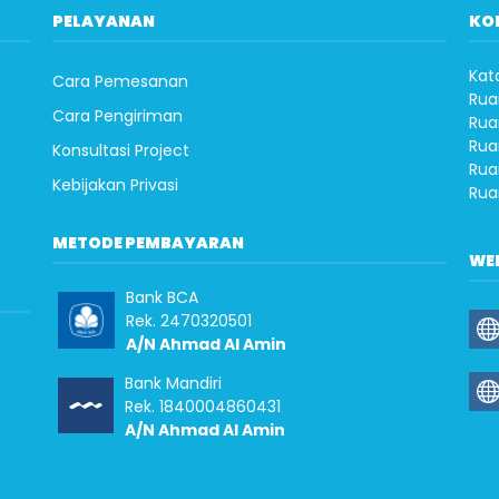
PELAYANAN
KO
Kat
Cara Pemesanan
Rua
Cara Pengiriman
Rua
Rua
Konsultasi Project
Rua
Kebijakan Privasi
Rua
METODE PEMBAYARAN
WE
Bank BCA
Rek. 2470320501
A/N Ahmad Al Amin
Bank Mandiri
Rek. 1840004860431
A/N Ahmad Al Amin