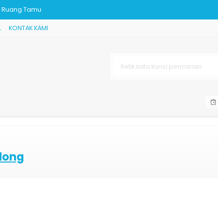
uk Ruang Tamu
L
KONTAK KAMI
Jepara
odern
JK-571
epara
Stool
dern
dong