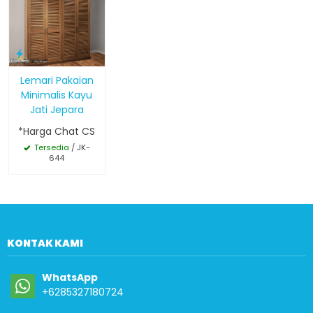
Lemari Pakaian
Minimalis Kayu
Jati Jepara
*Harga Chat CS
Tersedia
/ JK-
644
KONTAK KAMI
WhatsApp
+6285327180724