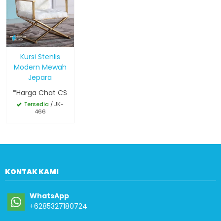
Kursi Stenlis
Modern Mewah
Jepara
*Harga Chat CS
Tersedia
/ JK-
466
KONTAK KAMI
WhatsApp
+6285327180724