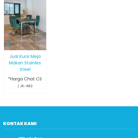
Jual Kursi Meja
Makan Stainles
Steel
*Harga Chat CS
/ JK-482
KONTAK KAMI