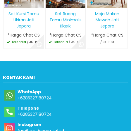
Meja Makan
Set Kursi Tamu
Set Ruang
Mewah Jati
Ukiran Jati
Tamu Minimalis
Jepara
Jepara
Klasik
*Harga Chat CS
*Harga Chat CS
*Harga Chat CS
/ JK-109
Tersedia
/ JK-106
Tersedia
/ JK-132
KONTAK KAMI
WhatsApp
+6285327180724
Telepone
+6285327180724
Instagram
furniture_jepara_jati.id