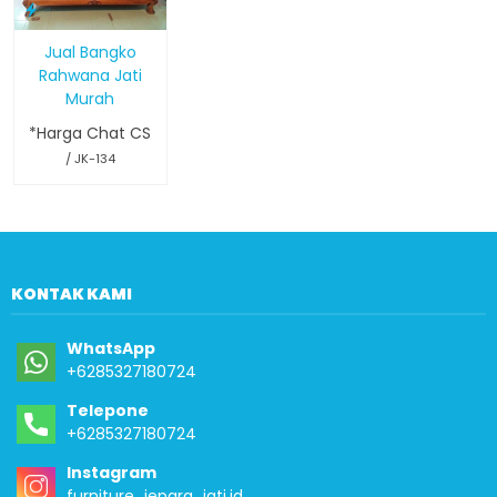
Jual Bangko
Rahwana Jati
Murah
*Harga Chat CS
/ JK-134
KONTAK KAMI
WhatsApp
+6285327180724
Telepone
+6285327180724
Instagram
furniture_jepara_jati.id