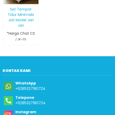
Set Tempat
Tidur Minimalis
Jati Model Jari
Jari
*Harga Chat CS
/ JK-113
KONTAK KAMI
WhatsApp
+6285327180724
Telepone
+6285327180724
Instagram