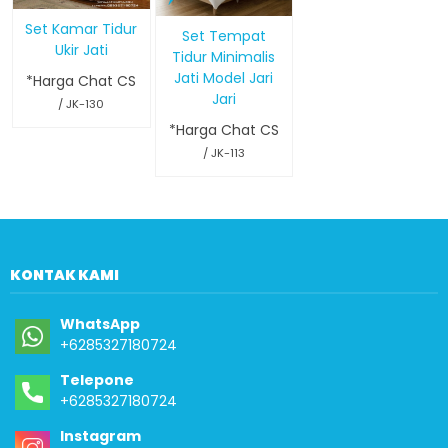
Set Kamar Tidur
Set Tempat
Ukir Jati
Tidur Minimalis
Jati Model Jari
*Harga Chat CS
Jari
/ JK-130
*Harga Chat CS
/ JK-113
KONTAK KAMI
WhatsApp
+6285327180724
Telepone
+6285327180724
Instagram