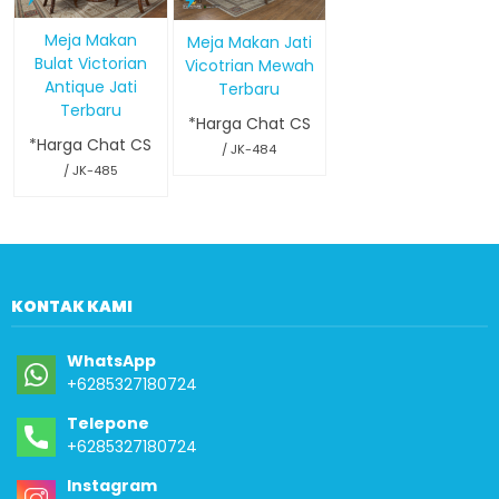
Meja Makan
Meja Makan Jati
Bulat Victorian
Vicotrian Mewah
Antique Jati
Terbaru
Terbaru
*Harga Chat CS
*Harga Chat CS
/ JK-484
/ JK-485
KONTAK KAMI
WhatsApp
+6285327180724
Telepone
+6285327180724
Instagram