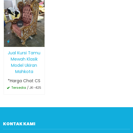
Jual Kursi Tamu
Mewah Klasik
Model Ukiran
Mahkota
*Harga Chat CS
Tersedia
/ JK-425
KONTAK KAMI