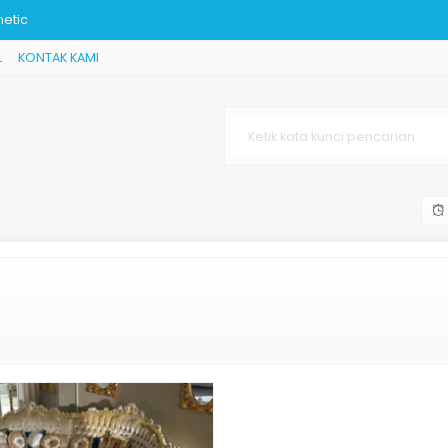
hetic
L
KONTAK KAMI
rbaru
at