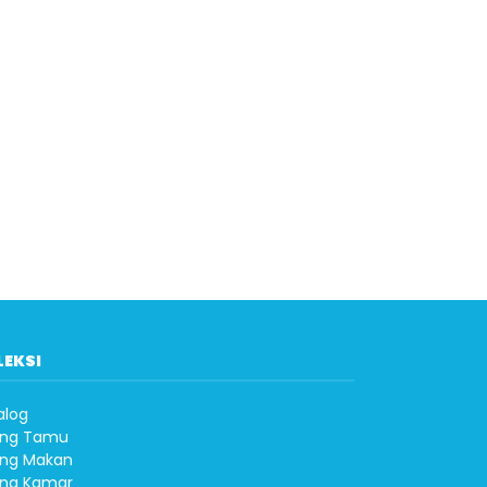
LEKSI
alog
ng Tamu
ng Makan
ng Kamar