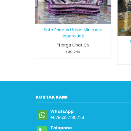
Sofa Princes Ukiran Minimalis
Jepara Jati
*Harga Chat CS
/ JK-246
KONTAK KAMI
WhatsApp
+6285327180724
Telepone