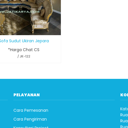
Sofa Sudut Ukiran Jepara
*Harga Chat CS
/ JK-122
PELAYANAN
KO
Kat
Cara Pemesanan
Rua
Cara Pengiriman
Rua
Rua