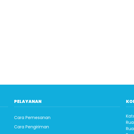
PELAYANAN
KO
Kat
Cara Pemesanan
Rua
Cara Pengiriman
Rua