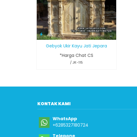
Gebyok Ukir Kayu Jati Jepara
*Harga Chat CS
/ JK-115
KONTAK KAMI
WhatsApp
+6285327180724
Telepone