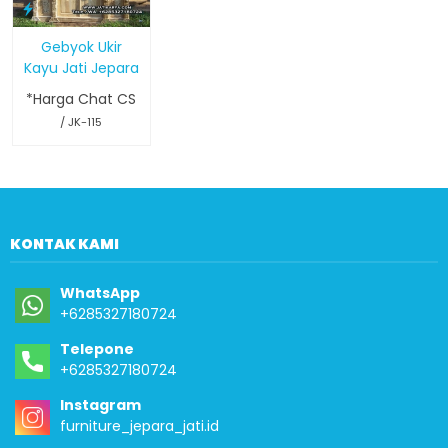
Gebyok Ukir
Kayu Jati Jepara
*Harga Chat CS
/ JK-115
KONTAK KAMI
WhatsApp
+6285327180724
Telepone
+6285327180724
Instagram
furniture_jepara_jati.id