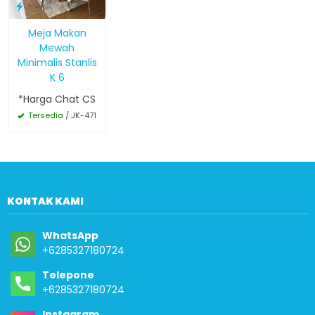
Meja Makan
Mewah
Minimalis Stanlis
K 6
*Harga Chat CS
Tersedia
/ JK-471
KONTAK KAMI
WhatsApp
+6285327180724
Telepone
+6285327180724
Instagram