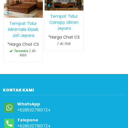
Tempat Tidur
Canopy Ukiran
Tempat Tidur
Jepara
Minimalis Klasik
Jati Jepara
*Harga Chat CS
*Harga Chat CS
/ JK-108
Tersedia
/ JK-
660
KONTAK KAMI
WhatsApp
+6285327180724
Telepone
+6285327180724