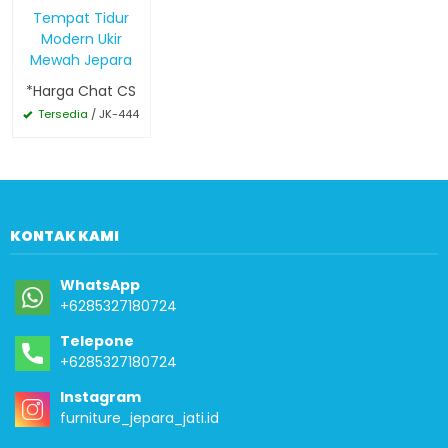
Tempat Tidur
Modern Ukir
Mewah Jepara
*Harga Chat CS
Tersedia
/ JK-444
KONTAK KAMI
WhatsApp
+6285327180724
Telepone
+6285327180724
Instagram
furniture_jepara_jati.id