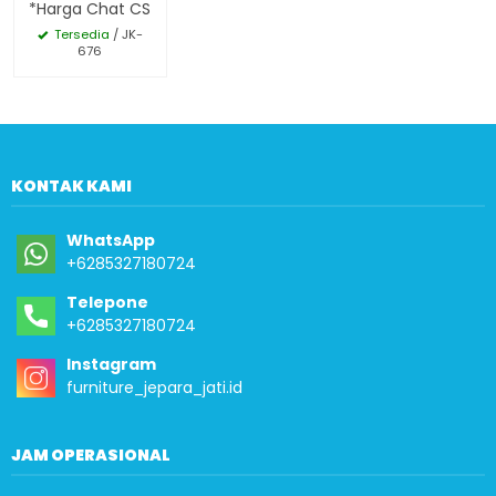
*Harga Chat CS
Tersedia
/ JK-
676
KONTAK KAMI
WhatsApp
+6285327180724
Telepone
+6285327180724
Instagram
furniture_jepara_jati.id
JAM OPERASIONAL