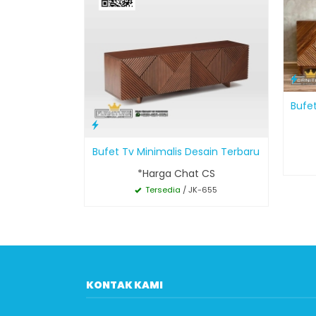
Bufe
Bufet Tv Minimalis Desain Terbaru
*Harga Chat CS
Tersedia
/ JK-655
KONTAK KAMI