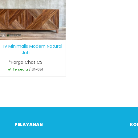
t Tv Minimalis Modern Natural
Jati
*Harga Chat CS
Tersedia
/ JK-651
PELAYANAN
KO