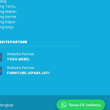
alog
ng Tamu
ng Makan
ng Kamar
ng Dapur
ng Kerja
BSITE PARTNER
Website Partner
TOKO MEBEL
Website Partner
FURNITURE JEPARA JATI
rlengkap
Tanya CS Jatikarya