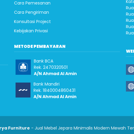
Kat
Cara Pemesanan
Rua
Cara Pengiriman
Rua
Rua
Konsultasi Project
Rua
Kebijakan Privasi
Rua
METODE PEMBAYARAN
WE
Bank BCA
Rek. 2470320501
A/N Ahmad Al Amin
Bank Mandiri
Rek. 1840004860431
A/N Ahmad Al Amin
rya Furniture
- Jual Mebel Jepara Minimalis Modern Mewah Te