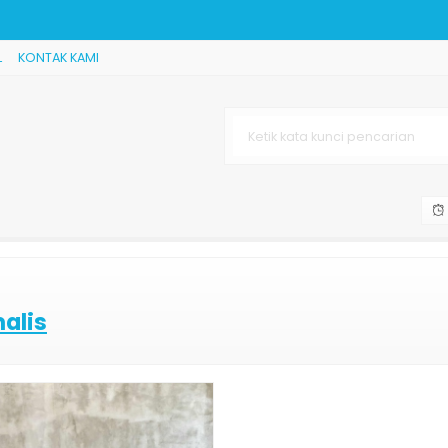
L
KONTAK KAMI
sik Jepara
i
kir Jepara
Mewah
 Kerja Perusa
alis